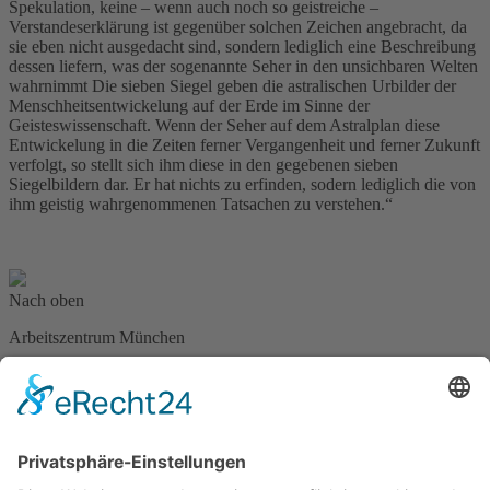
Spekulation, keine – wenn auch noch so geistreiche –
Verstandeserklärung ist gegenüber solchen Zeichen angebracht, da
sie eben nicht ausgedacht sind, sondern lediglich eine Beschreibung
dessen liefern, was der sogenannte Seher in den unsichbaren Welten
wahrnimmt Die sieben Siegel geben die astralischen Urbilder der
Menschheitsentwickelung auf der Erde im Sinne der
Geisteswissenschaft. Wenn der Seher auf dem Astralplan diese
Entwickelung in die Zeiten ferner Vergangenheit und ferner Zukunft
verfolgt, so stellt sich ihm diese in den gegebenen sieben
Siegelbildern dar. Er hat nichts zu erfinden, sodern lediglich die von
ihm geistig wahrgenommenen Tatsachen zu verstehen.“
Nach oben
Arbeitszentrum München
Leopoldstraße 46a
80802 München
Tel. 089/33 25 20
info@anthroposophie-muenchen.de