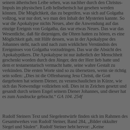
seinem ätherischen Leibe sehen, was nachher durch den Christus-
Impuls im physischen Leib hellseherisch hat gesehen werden
können. Die Möglichkeit, das zu begreifen, was sich auf Golgatha
vollzog, war nur dort, wo man den Inhalt der Mysterien kannte. So
war die Apokalypse nichts Neues, aber die Anwendung auf das
einzige Ereignis von Golgatha, das war etwas Neues. Das war das
Wesentliche, daß für diejenigen, die Ohren hatten zu hören, es eine
Möglichkeit gab, mit Hilfe dessen, was in der Apokalypse des
Johannes steht, nach und nach zum wirklichen Verständnis des
Ereignisses von Golgatha vorzudringen. Das war die Absicht des
Apokalyptikers. Die Apokalypse ist nur äußerlich der Menschheit
geschenkt worden durch den Jünger, den der Herr lieb hatte und
dem er testamentarisch vermacht hatte, seine wahre Gestalt zu
verkünden. Die ersten Worte sind so zu übersetzen, wenn sie richtig
sein sollen: „Dies ist die Offenbarung Jesu Christi, die Gott
dargeboten hat seinem Diener, zu veranschaulichen in Kürze, wie
sich das Notwendige vollziehen soll. Dies ist in Zeichen gesetzt und
gesandt durch seinen Engel seinem Diener Johannes, und dieser hat
es zum Ausdrucke gebracht.“
GA 104. 254f
Rudolf Steiners Text und Siegelentwürfe finden sich im Rahmen des
Gesamtwerkes von Rudolf Steiner, Band 284, „Bilder okkulter
Siegel und Säulen“. Rudolf Steiner hebt hervor: „Keine