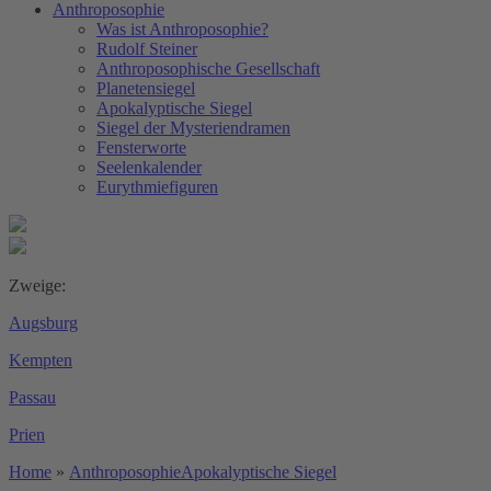
Anthroposophie
Was ist Anthroposophie?
Rudolf Steiner
Anthroposophische Gesellschaft
Planetensiegel
Apokalyptische Siegel
Siegel der Mysteriendramen
Fensterworte
Seelenkalender
Eurythmiefiguren
Zweige:
Augsburg
Kempten
Passau
Prien
Home
»
Anthroposophie
Apokalyptische Siegel