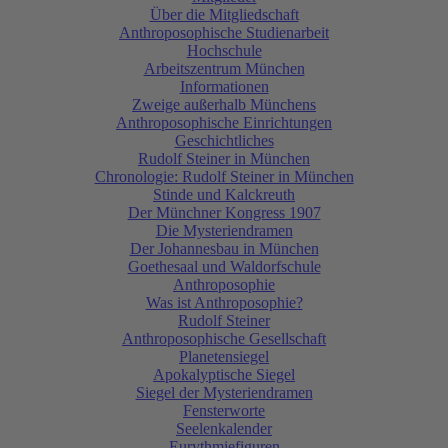
Über die Mitgliedschaft
Anthroposophische Studienarbeit
Hochschule
Arbeitszentrum München
Informationen
Zweige außerhalb Münchens
Anthroposophische Einrichtungen
Geschichtliches
Rudolf Steiner in München
Chronologie: Rudolf Steiner in München
Stinde und Kalckreuth
Der Münchner Kongress 1907
Die Mysteriendramen
Der Johannesbau in München
Goethesaal und Waldorfschule
Anthroposophie
Was ist Anthroposophie?
Rudolf Steiner
Anthroposophische Gesellschaft
Planetensiegel
Apokalyptische Siegel
Siegel der Mysteriendramen
Fensterworte
Seelenkalender
Eurythmiefiguren