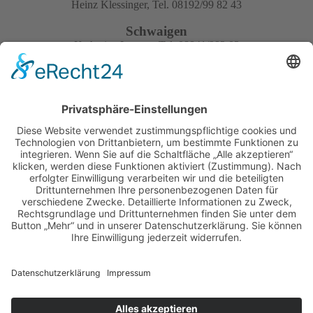
Heinz Klessinger, Tel. 08192/99 82 43
Schwaigen
Katharina Logusz, Tel. 08841/992 02
Schwarzach / Straubing
Sozialtherapeutische Siedlung Bühel,
Tel. 09962/94 03 13
Straubing
Dr. Holger Klinge, Tel. 09421/ 83 00 81
Traunstein-Haslach
Alfred Kerler, Tel. 0861/82 66
Weilheim
Stefan Opfermann, Tel. 08824/81 74
Nach oben
Arbeitszentrum München
Anfahrt
Leopoldstraße 46a
Links
80802 München
Impressum
Tel. 089/33 25 20
Datenschutz