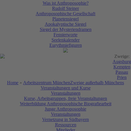
Was ist Anthroposophie?
Rudolf Steiner
Anthroposophische Gesellschaft
Planetensiegel
Apokalyptische Siegel
Siegel der Mysteriendramen
Fensterworte
Seelenkalender
Eurythmiefiguren
Zweige:
Augsburg
Kempten
Passau
Prien
Home
»
Arbeitszentrum München
Zweige außerhalb Münchens
Veranstaltungen und Kurse
Veranstaltungen
Kurse, Arbeitsgruppen, freie Veranstaltungen
Weiterbildung Anthroposophische Biografiearbeit
Junge Anthroposophie
Veranstaltungen
Vernetzung in Südbayern
Ressourcen
Mitglieder