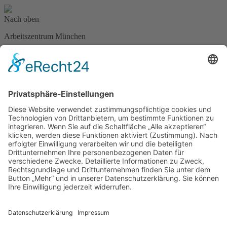
Nach oben
Arbeitszentrum München
Leopoldstraße 46a
80802 München
Tel. 089/33 25 20
info@anthroposophie-muenchen.de
Anfahrt
Links
Impressum
Datenschutz
Cookie-Einstellungen
Newsletter
Zweige außerhalb Münchens